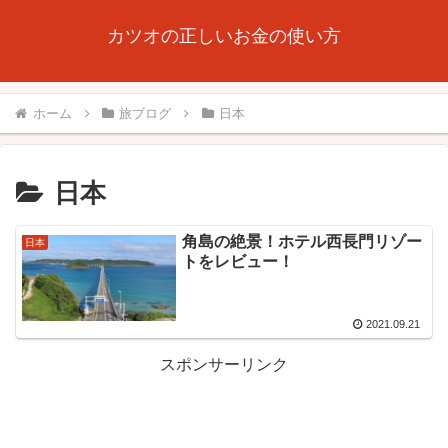
カツオの正しいお金の使い方
ホーム
旅ブログ
日本
日本
角島の絶景！ホテル西長門リゾー
日本
トをレビュー！
2021.09.21
スポンサーリンク