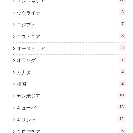
12
インドネシア
5
ウクライナ
7
エジプト
3
エストニア
3
オーストリア
7
オランダ
2
カナダ
2
韓国
10
カンボジア
16
キューバ
12
ギリシャ
5
クロアチア