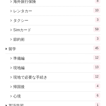
8
海外旅行保険
10
レンタカー
3
タクシー
59
Simカード
3
節約術
45
留学
12
準備編
13
現地編
12
現地で必要な手続き
4
帰国後
6
心境
1
英語学習