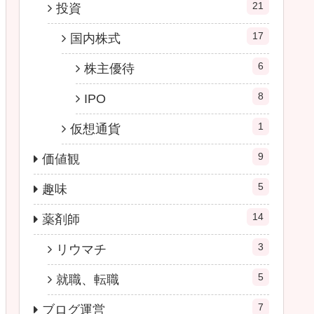
21
投資
17
国内株式
6
株主優待
8
IPO
1
仮想通貨
9
価値観
5
趣味
14
薬剤師
3
リウマチ
5
就職、転職
7
ブログ運営