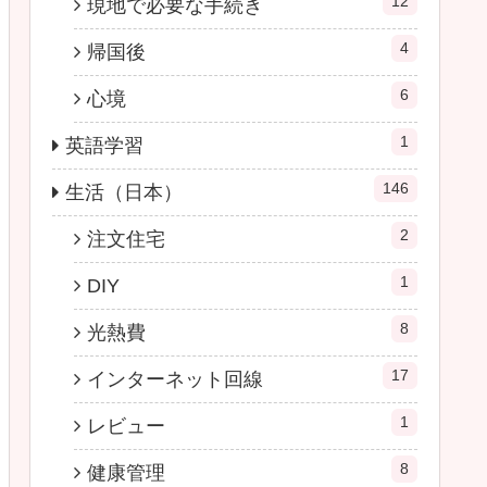
12
現地で必要な手続き
4
帰国後
6
心境
1
英語学習
146
生活（日本）
2
注文住宅
1
DIY
8
光熱費
17
インターネット回線
1
レビュー
8
健康管理