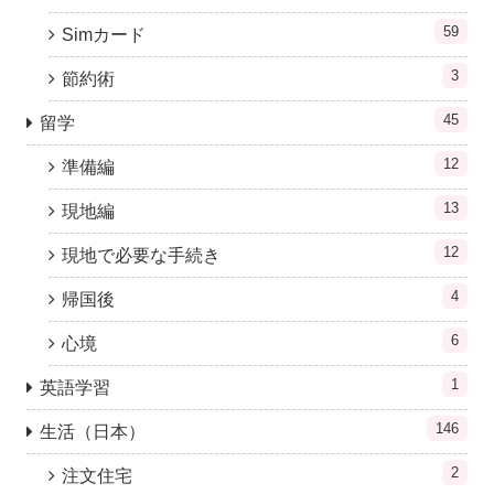
59
Simカード
3
節約術
45
留学
12
準備編
13
現地編
12
現地で必要な手続き
4
帰国後
6
心境
1
英語学習
146
生活（日本）
2
注文住宅