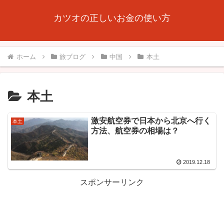
カツオの正しいお金の使い方
ホーム
旅ブログ
中国
本土
本土
激安航空券で日本から北京へ行く
本土
方法、航空券の相場は？
2019.12.18
スポンサーリンク