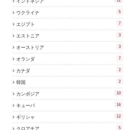
12
インドネシア
5
ウクライナ
7
エジプト
3
エストニア
3
オーストリア
7
オランダ
2
カナダ
2
韓国
10
カンボジア
16
キューバ
12
ギリシャ
5
クロアチア