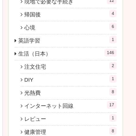
12
現地で必要な手続き
4
帰国後
6
心境
1
英語学習
146
生活（日本）
2
注文住宅
1
DIY
8
光熱費
17
インターネット回線
1
レビュー
8
健康管理