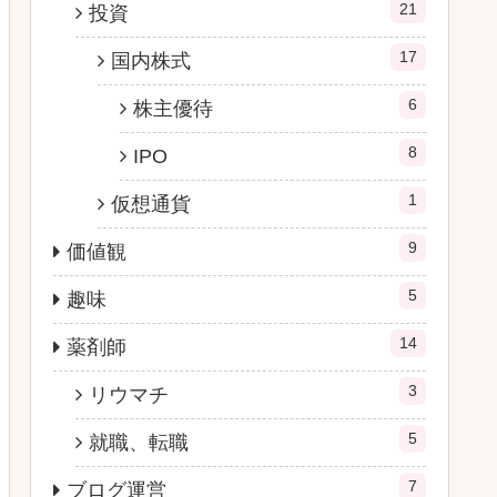
21
投資
17
国内株式
6
株主優待
8
IPO
1
仮想通貨
9
価値観
5
趣味
14
薬剤師
3
リウマチ
5
就職、転職
7
ブログ運営