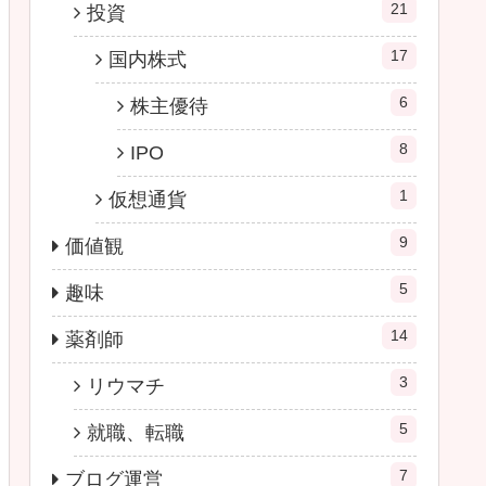
21
投資
17
国内株式
6
株主優待
8
IPO
1
仮想通貨
9
価値観
5
趣味
14
薬剤師
3
リウマチ
5
就職、転職
7
ブログ運営