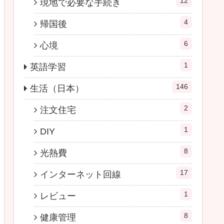
12
現地で必要な手続き
4
帰国後
6
心境
1
英語学習
146
生活（日本）
2
注文住宅
1
DIY
8
光熱費
17
インターネット回線
1
レビュー
8
健康管理