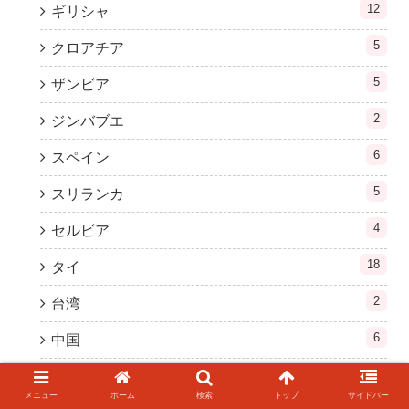
12
ギリシャ
5
クロアチア
5
ザンビア
2
ジンバブエ
6
スペイン
5
スリランカ
4
セルビア
18
タイ
2
台湾
6
中国
1
本土
メニュー
ホーム
検索
トップ
サイドバー