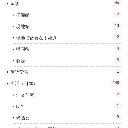
45
留学
12
準備編
13
現地編
12
現地で必要な手続き
4
帰国後
6
心境
1
英語学習
146
生活（日本）
2
注文住宅
1
DIY
8
光熱費