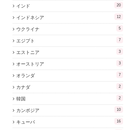
20
インド
12
インドネシア
5
ウクライナ
7
エジプト
3
エストニア
3
オーストリア
7
オランダ
2
カナダ
2
韓国
10
カンボジア
16
キューバ