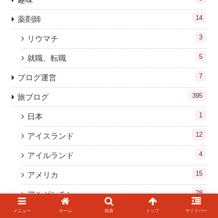
14
薬剤師
3
リウマチ
5
就職、転職
7
ブログ運営
395
旅ブログ
1
日本
12
アイスランド
4
アイルランド
15
アメリカ
28
アルゼンチン
メニュー
ホーム
検索
トップ
サイドバー
8
アルバニア