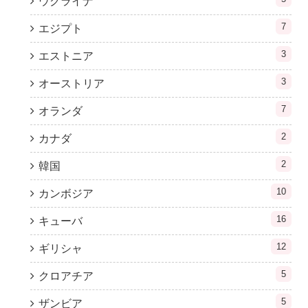
ウクライナ
7
エジプト
3
エストニア
3
オーストリア
7
オランダ
2
カナダ
2
韓国
10
カンボジア
16
キューバ
12
ギリシャ
5
クロアチア
5
ザンビア