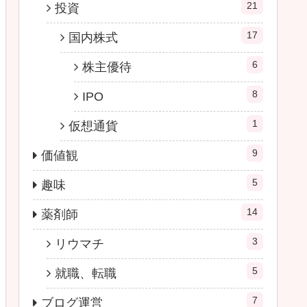
21
投資
17
国内株式
6
株主優待
8
IPO
1
仮想通貨
9
価値観
5
趣味
14
薬剤師
3
リウマチ
5
就職、転職
7
ブログ運営