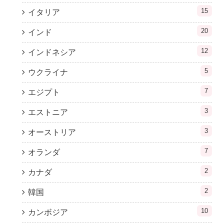
15
イタリア
20
インド
12
インドネシア
5
ウクライナ
7
エジプト
3
エストニア
3
オーストリア
7
オランダ
2
カナダ
2
韓国
10
カンボジア