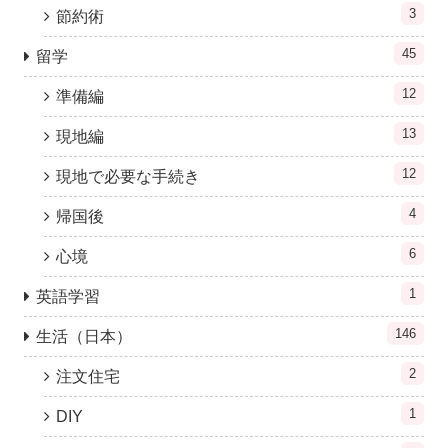
3
節約術
45
留学
12
準備編
13
現地編
12
現地で必要な手続き
4
帰国後
6
心境
1
英語学習
146
生活（日本）
2
注文住宅
1
DIY