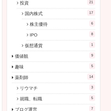
21
投資
17
国内株式
6
株主優待
8
IPO
1
仮想通貨
9
価値観
5
趣味
14
薬剤師
3
リウマチ
5
就職、転職
7
ブログ運営