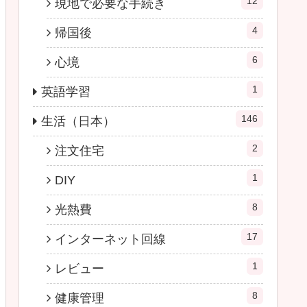
12
現地で必要な手続き
4
帰国後
6
心境
1
英語学習
146
生活（日本）
2
注文住宅
1
DIY
8
光熱費
17
インターネット回線
1
レビュー
8
健康管理