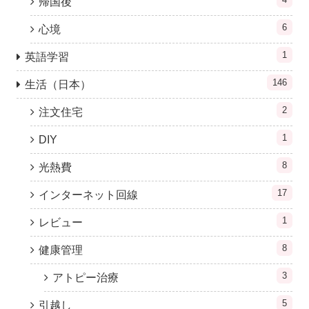
帰国後
6
心境
1
英語学習
146
生活（日本）
2
注文住宅
1
DIY
8
光熱費
17
インターネット回線
1
レビュー
8
健康管理
3
アトピー治療
5
引越し