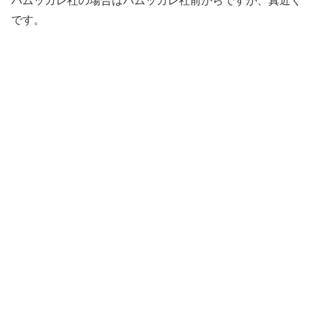
パムッカレ社の場合はパムッカレ社前からですが、真近く
です。