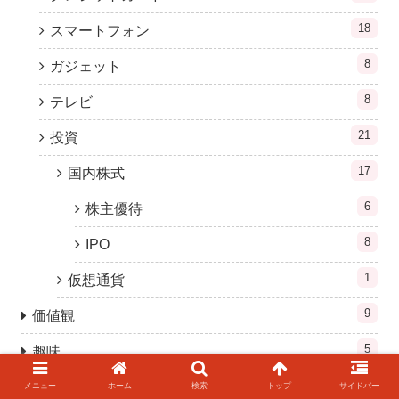
18
スマートフォン
8
ガジェット
8
テレビ
21
投資
17
国内株式
6
株主優待
8
IPO
1
仮想通貨
9
価値観
5
趣味
14
薬剤師
メニュー
ホーム
検索
トップ
サイドバー