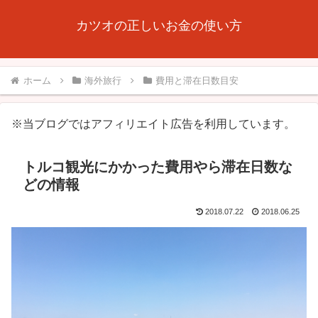
カツオの正しいお金の使い方
ホーム
海外旅行
費用と滞在日数目安
※当ブログではアフィリエイト広告を利用しています。
トルコ観光にかかった費用やら滞在日数な
どの情報
2018.07.22
2018.06.25