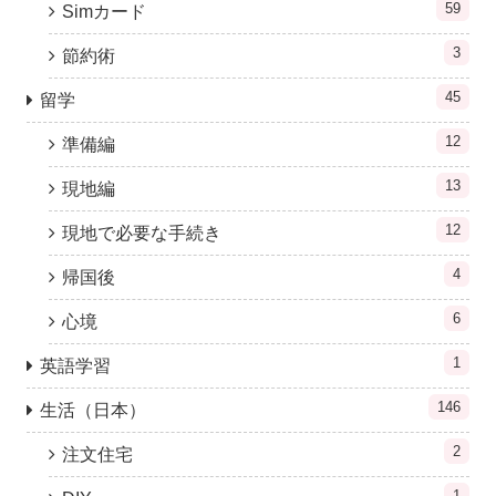
59
Simカード
3
節約術
45
留学
12
準備編
13
現地編
12
現地で必要な手続き
4
帰国後
6
心境
1
英語学習
146
生活（日本）
2
注文住宅
1