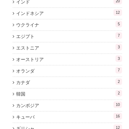
20
インド
12
インドネシア
5
ウクライナ
7
エジプト
3
エストニア
3
オーストリア
7
オランダ
2
カナダ
2
韓国
10
カンボジア
16
キューバ
12
ギリシャ