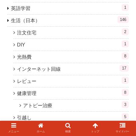
1
英語学習
146
生活（日本）
2
注文住宅
1
DIY
8
光熱費
17
インターネット回線
1
レビュー
8
健康管理
3
アトピー治療
5
引越し
2
移動
メニュー
ホーム
検索
トップ
サイドバー