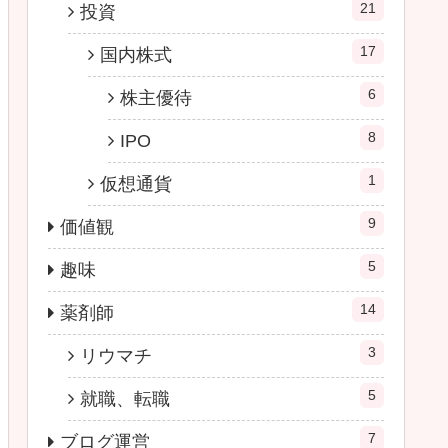
21
投資
17
国内株式
6
株主優待
8
IPO
1
仮想通貨
9
価値観
5
趣味
14
薬剤師
3
リウマチ
5
就職、転職
7
ブログ運営