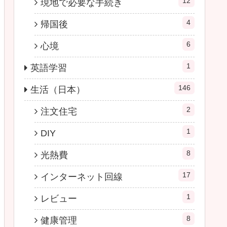
12
現地で必要な手続き
4
帰国後
6
心境
1
英語学習
146
生活（日本）
2
注文住宅
1
DIY
8
光熱費
17
インターネット回線
1
レビュー
8
健康管理