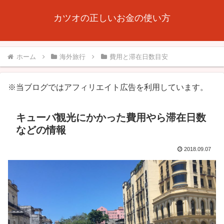
カツオの正しいお金の使い方
ホーム
海外旅行
費用と滞在日数目安
※当ブログではアフィリエイト広告を利用しています。
キューバ観光にかかった費用やら滞在日数
などの情報
2018.09.07