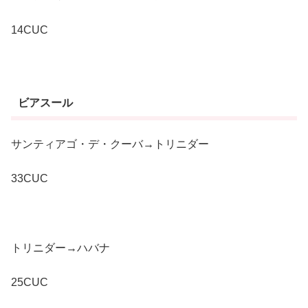
14CUC
ビアスール
サンティアゴ・デ・クーバ→トリニダー
33CUC
トリニダー→ハバナ
25CUC