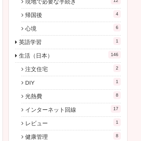
12
現地で必要な手続き
4
帰国後
6
心境
1
英語学習
146
生活（日本）
2
注文住宅
1
DIY
8
光熱費
17
インターネット回線
1
レビュー
8
健康管理