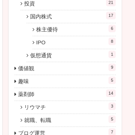
21
投資
17
国内株式
6
株主優待
8
IPO
1
仮想通貨
9
価値観
5
趣味
14
薬剤師
3
リウマチ
5
就職、転職
7
ブログ運営