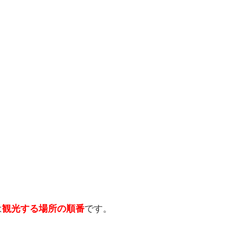
は
観光する場所の順番
です。