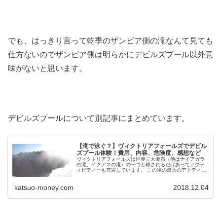
でも、はっきり言って乾季のザンビア側の滝なんて見ても
仕方ないのでザンビア側は明らかにデビルズプール以外意
味がないと思います。
デビルズプールについて別記事にまとめています。
【滝で泳ぐ？】ヴィクトリアフォールズでデビル
ズプール体験！費用、内容、危険度、感想など
ヴィクトリアフォールズは世界三大瀑布（他はナイアガラ
の滝、イグアスの滝）の一つと称されるだけあってアクテ
ィビティーも充実しています。 この滝の最大のアクティビ
ティーは滝の頂上で泳げることです。 その場所をデビルズ
プールと言い...
katsuo-money.com
2018.12.04