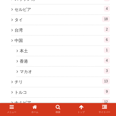
4
セルビア
18
タイ
2
台湾
6
中国
1
本土
4
香港
3
マカオ
13
チリ
9
トルコ
12
ナミビア
4
ノルウェー
メニュー
ホーム
検索
トップ
サイドバー