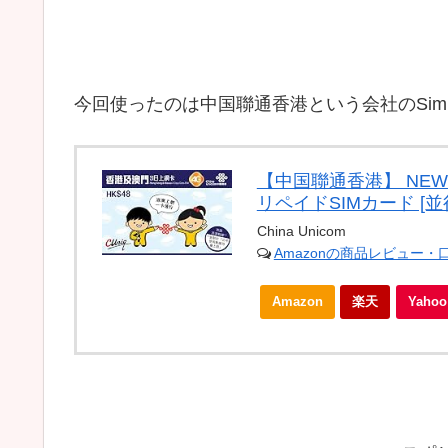
今回使ったのは
中国聯通香港という会社のSi
【中国聯通香港】 NEW!
リペイドSIMカード [並
China Unicom
Amazonの商品レビュー・
Amazon
楽天
Yah