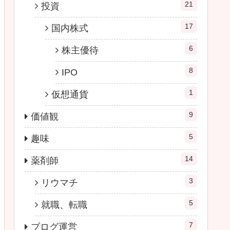
21
投資
17
国内株式
6
株主優待
8
IPO
1
仮想通貨
9
価値観
5
趣味
14
薬剤師
3
リウマチ
5
就職、転職
7
ブログ運営