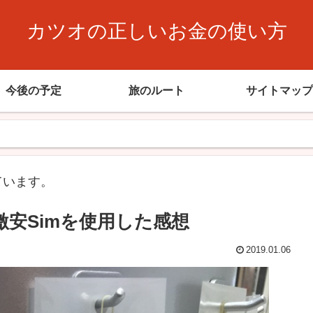
カツオの正しいお金の使い方
今後の予定
旅のルート
サイトマップ
ています。
激安Simを使用した感想
2019.01.06