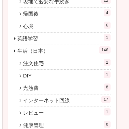
12
現地で必要な手続き
4
帰国後
6
心境
1
英語学習
146
生活（日本）
2
注文住宅
1
DIY
8
光熱費
17
インターネット回線
1
レビュー
8
健康管理