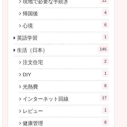
12
現地で必要な手続き
4
帰国後
6
心境
1
英語学習
146
生活（日本）
2
注文住宅
1
DIY
8
光熱費
17
インターネット回線
1
レビュー
8
健康管理