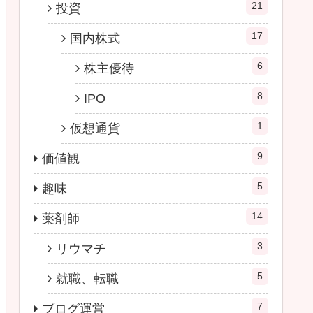
21
投資
17
国内株式
6
株主優待
8
IPO
1
仮想通貨
9
価値観
5
趣味
14
薬剤師
3
リウマチ
5
就職、転職
7
ブログ運営