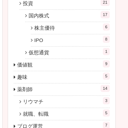
21
投資
17
国内株式
6
株主優待
8
IPO
1
仮想通貨
9
価値観
5
趣味
14
薬剤師
3
リウマチ
5
就職、転職
7
ブログ運営