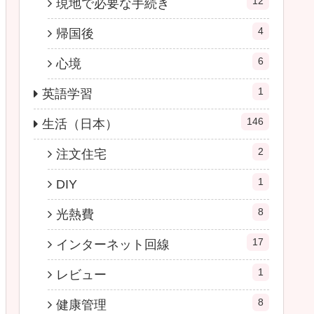
12
現地で必要な手続き
4
帰国後
6
心境
1
英語学習
146
生活（日本）
2
注文住宅
1
DIY
8
光熱費
17
インターネット回線
1
レビュー
8
健康管理