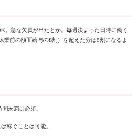
ならOK。急な欠員が出たとか。毎週決まった日時に働く
休業前の額面給与の8割）を超えた分は8割になるよ
0時間未満は必須。
れば稼ぐことは可能。