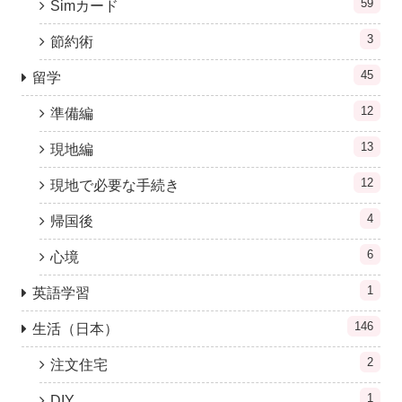
59
Simカード
3
節約術
45
留学
12
準備編
13
現地編
12
現地で必要な手続き
4
帰国後
6
心境
1
英語学習
146
生活（日本）
2
注文住宅
1
DIY