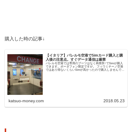
購入した時の記事↓
【イタリア】パレルモ空港でSimカード購入と購
入後の注意点。すぐデータ通信は厳禁
パレルモ空港では専用のブーツはなく両替所↑でSimが購入
できます。ボーダフォン限定ですが。 フィウミチーノ空港
ではあり得ないくらいSimが高かったので購入しませんでし
たが、さすがにどこかでは買いたいところ。 僕はランペト
ゥー...
katsuo-money.com
2018.05.23