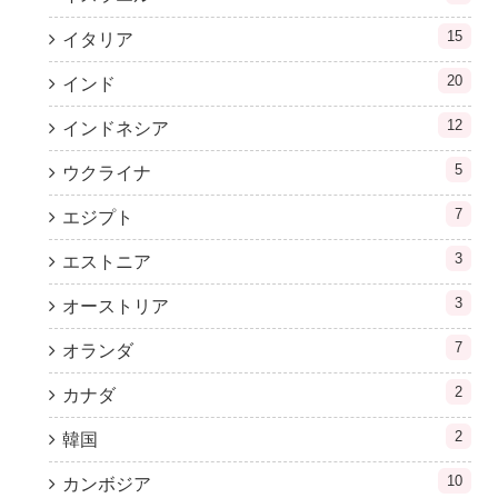
15
イタリア
20
インド
12
インドネシア
5
ウクライナ
7
エジプト
3
エストニア
3
オーストリア
7
オランダ
2
カナダ
2
韓国
10
カンボジア