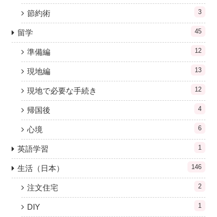
3
節約術
45
留学
12
準備編
13
現地編
12
現地で必要な手続き
4
帰国後
6
心境
1
英語学習
146
生活（日本）
2
注文住宅
1
DIY