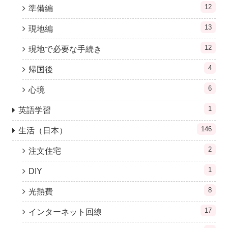
12
準備編
13
現地編
12
現地で必要な手続き
4
帰国後
6
心境
1
英語学習
146
生活（日本）
2
注文住宅
1
DIY
8
光熱費
17
インターネット回線