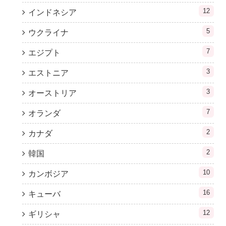
12
インドネシア
5
ウクライナ
7
エジプト
3
エストニア
3
オーストリア
7
オランダ
2
カナダ
2
韓国
10
カンボジア
16
キューバ
12
ギリシャ