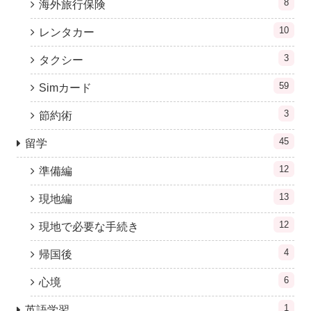
8
海外旅行保険
10
レンタカー
3
タクシー
59
Simカード
3
節約術
45
留学
12
準備編
13
現地編
12
現地で必要な手続き
4
帰国後
6
心境
1
英語学習