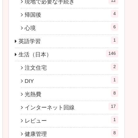
12
現地で必要な手続き
4
帰国後
6
心境
1
英語学習
146
生活（日本）
2
注文住宅
1
DIY
8
光熱費
17
インターネット回線
1
レビュー
8
健康管理