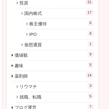
21
投資
17
国内株式
6
株主優待
8
IPO
1
仮想通貨
9
価値観
5
趣味
14
薬剤師
3
リウマチ
5
就職、転職
7
ブログ運営