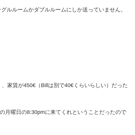
ングルルームかダブルルームにしか送っていません。
家賃が450€（Billは別で40€くらいらしい）だった
の月曜日の8:30pmに来てくれということだったので