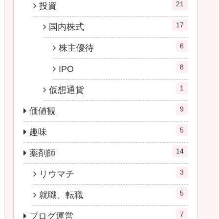
21
投資
17
国内株式
6
株主優待
8
IPO
1
仮想通貨
9
価値観
5
趣味
14
薬剤師
3
リウマチ
5
就職、転職
7
ブログ運営