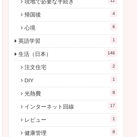
12
現地で必要な手続き
4
帰国後
6
心境
1
英語学習
146
生活（日本）
2
注文住宅
1
DIY
8
光熱費
17
インターネット回線
1
レビュー
8
健康管理