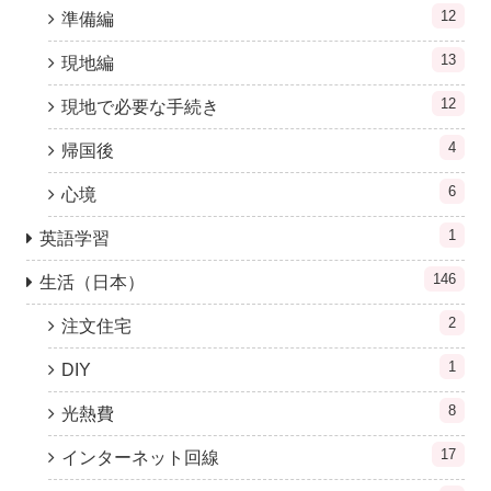
12
準備編
13
現地編
12
現地で必要な手続き
4
帰国後
6
心境
1
英語学習
146
生活（日本）
2
注文住宅
1
DIY
8
光熱費
17
インターネット回線