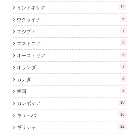
12
インドネシア
5
ウクライナ
7
エジプト
3
エストニア
3
オーストリア
7
オランダ
2
カナダ
2
韓国
10
カンボジア
16
キューバ
12
ギリシャ