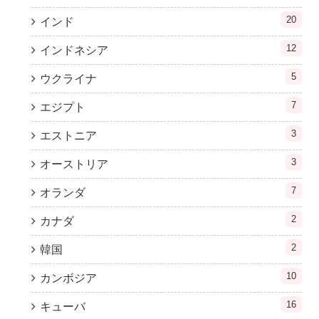
20
インド
12
インドネシア
5
ウクライナ
7
エジプト
3
エストニア
3
オーストリア
7
オランダ
2
カナダ
2
韓国
10
カンボジア
16
キューバ