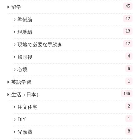
45
留学
12
準備編
13
現地編
12
現地で必要な手続き
4
帰国後
6
心境
1
英語学習
146
生活（日本）
2
注文住宅
1
DIY
8
光熱費