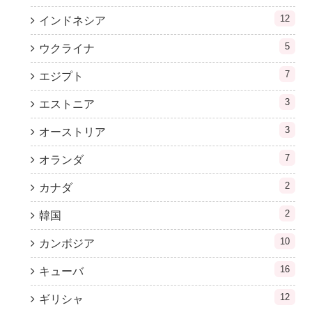
12
インドネシア
5
ウクライナ
7
エジプト
3
エストニア
3
オーストリア
7
オランダ
2
カナダ
2
韓国
10
カンボジア
16
キューバ
12
ギリシャ