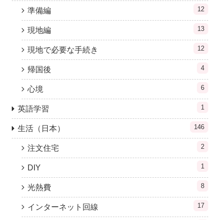
12
準備編
13
現地編
12
現地で必要な手続き
4
帰国後
6
心境
1
英語学習
146
生活（日本）
2
注文住宅
1
DIY
8
光熱費
17
インターネット回線