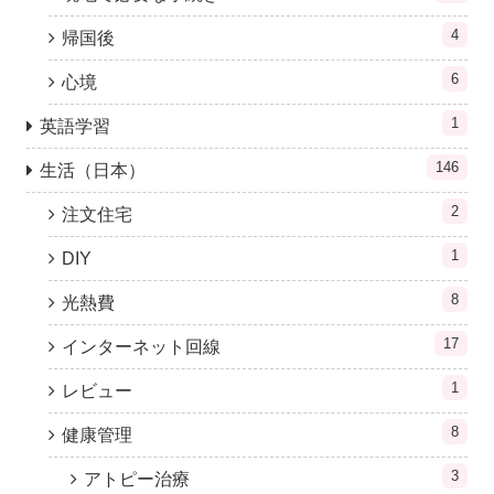
4
帰国後
6
心境
1
英語学習
146
生活（日本）
2
注文住宅
1
DIY
8
光熱費
17
インターネット回線
1
レビュー
8
健康管理
3
アトピー治療