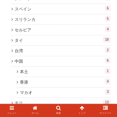
6
スペイン
5
スリランカ
4
セルビア
18
タイ
2
台湾
6
中国
1
本土
4
香港
3
マカオ
13
チリ
9
トルコ
メニュー
ホーム
検索
トップ
サイドバー