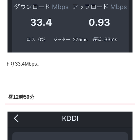
下り33.4Mbps。
昼12時50分