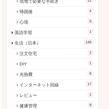
12
現地で必要な手続き
4
帰国後
6
心境
1
英語学習
146
生活（日本）
2
注文住宅
1
DIY
8
光熱費
17
インターネット回線
1
レビュー
8
健康管理