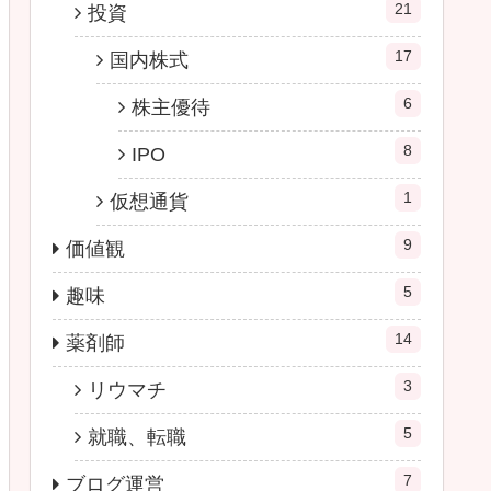
21
投資
17
国内株式
6
株主優待
8
IPO
1
仮想通貨
9
価値観
5
趣味
14
薬剤師
3
リウマチ
5
就職、転職
7
ブログ運営