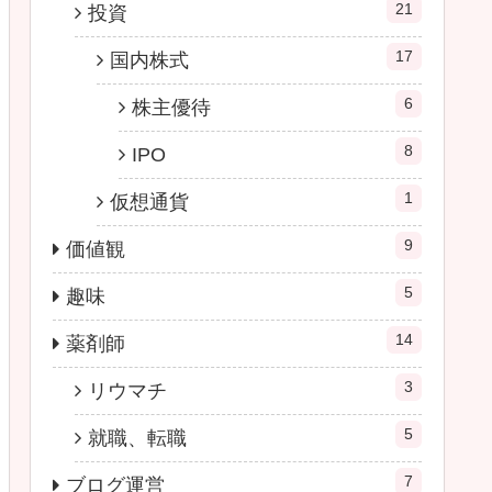
21
投資
17
国内株式
6
株主優待
8
IPO
1
仮想通貨
9
価値観
5
趣味
14
薬剤師
3
リウマチ
5
就職、転職
7
ブログ運営