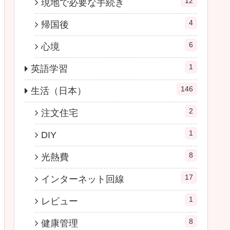
12
現地で必要な手続き
4
帰国後
6
心境
1
英語学習
146
生活（日本）
2
注文住宅
1
DIY
8
光熱費
17
インターネット回線
1
レビュー
8
健康管理