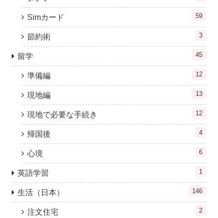
59
Simカード
3
節約術
45
留学
12
準備編
13
現地編
12
現地で必要な手続き
4
帰国後
6
心境
1
英語学習
146
生活（日本）
2
注文住宅