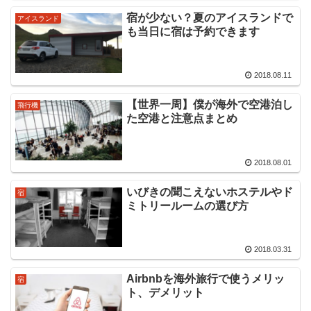
宿が少ない？夏のアイスランドで
アイスランド
も当日に宿は予約できます
2018.08.11
【世界一周】僕が海外で空港泊し
飛行機
た空港と注意点まとめ
2018.08.01
いびきの聞こえないホステルやド
宿
ミトリールームの選び方
2018.03.31
Airbnbを海外旅行で使うメリッ
宿
ト、デメリット