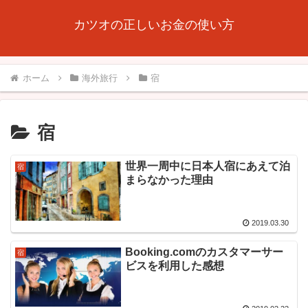
カツオの正しいお金の使い方
ホーム
海外旅行
宿
宿
世界一周中に日本人宿にあえて泊
宿
まらなかった理由
2019.03.30
Booking.comのカスタマーサー
宿
ビスを利用した感想