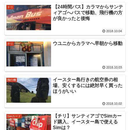
【24時間バス】カラマからサンテ
チリ
ィアゴへバスで移動、飛行機の方
が良かったと後悔
2018.10.04
ウユニからカラマへ早朝から移動
チリ
2018.10.03
イースター島行きの航空券の相
飛行機
場、安くするには絶対早く買った
ほうがいい
2018.10.02
【チリ】サンティアゴでSimカー
Simカード
ド購入、イースター島で使える
Simは？