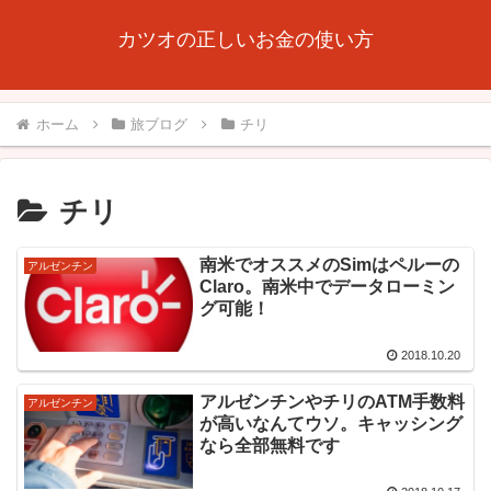
カツオの正しいお金の使い方
ホーム
旅ブログ
チリ
チリ
南米でオススメのSimはペルーの
アルゼンチン
Claro。南米中でデータローミン
グ可能！
2018.10.20
アルゼンチンやチリのATM手数料
アルゼンチン
が高いなんてウソ。キャッシング
なら全部無料です