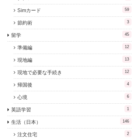
59
Simカード
3
節約術
45
留学
12
準備編
13
現地編
12
現地で必要な手続き
4
帰国後
6
心境
1
英語学習
146
生活（日本）
2
注文住宅