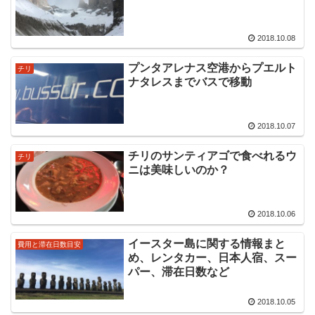
2018.10.08
プンタアレナス空港からプエルト
チリ
ナタレスまでバスで移動
2018.10.07
チリのサンティアゴで食べれるウ
チリ
ニは美味しいのか？
2018.10.06
イースター島に関する情報まと
費用と滞在日数目安
め、レンタカー、日本人宿、スー
パー、滞在日数など
2018.10.05